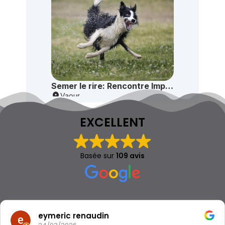
EXCELLENT
Basée sur
109 avis
eymeric renaudin