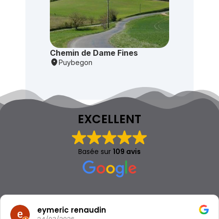
EXCELLENT
Basée sur
109 avis
eymeric renaudin