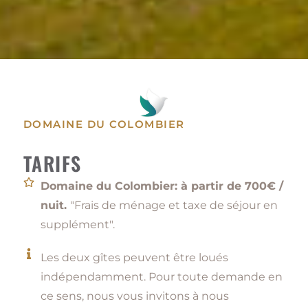
DOMAINE DU COLOMBIER
DOMAINE DU COLOMBIER
Gite de groupe dans un espace naturel,
avec une vue panoramique en plein
TARIFS
coeur du Tarn
Domaine du Colombier: à partir de 700€ /
nuit.
"Frais de ménage et taxe de séjour en
supplément".
Les deux gîtes peuvent être loués
indépendamment. Pour toute demande en
ce sens, nous vous invitons à nous