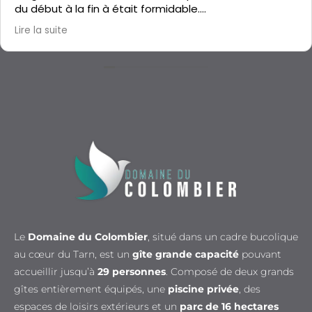
du début à la fin à était formidable.
Le gîte est propre, isolé, les chambres bien espacé.
Lire la suite
C'était parfait, merci Graziella
Le
Domaine du Colombier
, situé dans un cadre bucolique
au cœur du Tarn, est un
gîte grande capacité
pouvant
accueillir jusqu’à
29 personnes
. Composé de deux grands
gîtes entièrement équipés, une
piscine privée
, des
espaces de loisirs extérieurs et un
parc de 16 hectares