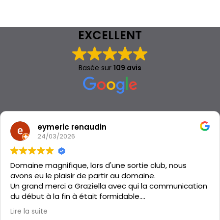
EXCELLENT
Basée sur
109 avis
eymeric renaudin
24/03/2026
Domaine magnifique, lors d'une sortie club, nous
avons eu le plaisir de partir au domaine.
Un grand merci a Graziella avec qui la communication
du début à la fin à était formidable.
Le gîte est propre, isolé, les chambres bien espacé.
Lire la suite
C'était parfait, merci Graziella