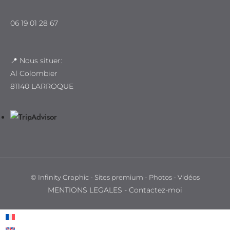
06 19 01 28 67
📍 Nous situer:
Al Colombier
81140 LARROQUE
©
Infinity Graphic - Sites premium - Photos - Vidéos
MENTIONS LEGALES
-
Contactez-moi