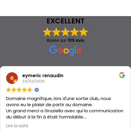
EXCELLENT
Basée sur
109 avis
eymeric renaudin
24/03/2026
Domaine magnifique, lors d'une sortie club, nous
avons eu le plaisir de partir au domaine.
Un grand merci a Graziella avec qui la communication
du début à la fin à était formidable.
Le gîte est propre, isolé, les chambres bien espacé.
Lire la suite
C'était parfait, merci Graziella