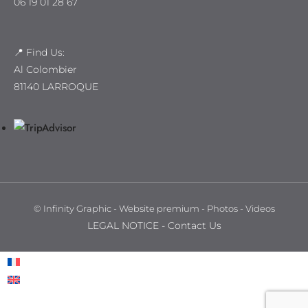
06 19 01 28 67
📍 Find Us:
Al Colombier
81140 LARROQUE
© Infinity Graphic - Website premium - Photos - Videos
LEGAL NOTICE
-
Contact Us