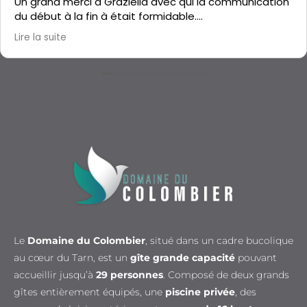
Un grand merci a Graziella avec qui la communication
du début à la fin à était formidable.
Le gîte est propre, isolé, les chambres bien espacé.
Lire la suite
C'était parfait, merci Graziella
Le
Domaine du Colombier
, situé dans un cadre bucolique
au cœur du Tarn, est un
gîte grande capacité
pouvant
accueillir jusqu’à
29 personnes
. Composé de deux grands
gîtes entièrement équipés, une
piscine privée
, des